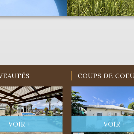
VEAUTÉS
COUPS DE COE
VOIR +
VOIR +