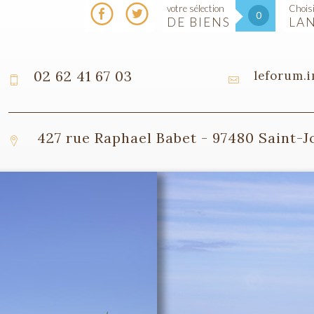
votre sélection
Choisi
0
DE BIENS
LA
02 62 41 67 03
leforum.
427 rue Raphael Babet - 97480 Saint-