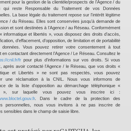
tement pour la gestion de la clientèle/prospects de l'Agence / du
 qui reste Responsable du Traitement de vos Données
elles. La base légale du traitement repose sur l'intérêt légitime
ence / du Réseau. Elles sont conservées jusqu'à demande de
sion et sont destinées à l'Agence / au Réseau. Conformément
i « informatique et libertés », vous disposez des droits d’accès,
fication, d’effacement, d’opposition, de limitation et de portabilité
 données. Vous pouvez retirer votre consentement à tout
en contactant directement l’Agence / Le Réseau. Consultez le
ps://cnil.fr/fr
pour plus d’informations sur vos droits. Si vous
, après avoir contacté l'Agence / le Réseau, que vos droits «
atique et Libertés » ne sont pas respectés, vous pouvez
er une réclamation à la CNIL. Nous vous informons de
ence de la liste d'opposition au démarchage téléphonique «
el », sur laquelle vous pouvez vous inscrire ici :
www.bloctel.gouv.fr
. Dans le cadre de la protection des
s personnelles, nous vous invitons à ne pas inscrire de
 sensibles dans le champ de saisie libre.