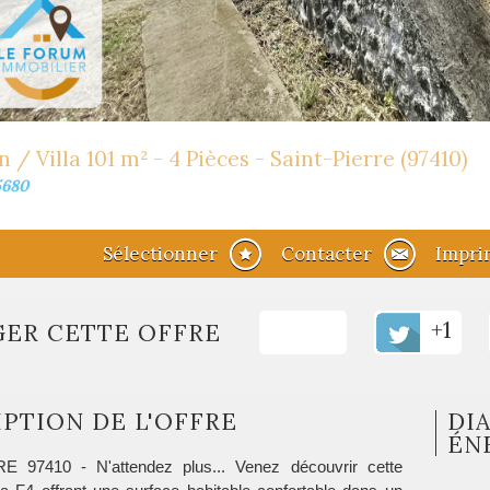
 / Villa 101 m² - 4 Pièces - Saint-Pierre (97410)
5680
Sélectionner
Contacter
Impri
+1
GER CETTE OFFRE
PTION DE L'OFFRE
DI
ÉN
 97410 - N'attendez plus... Venez découvrir cette