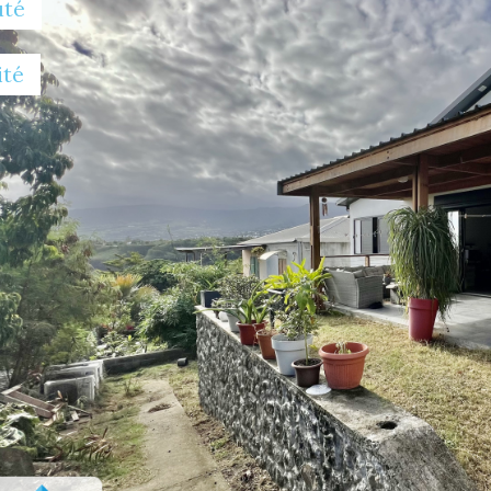
uté
ité