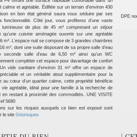
la F4 offrant une surface habitable confortable dans un
 calme et agréable. Édifiée sur un terrain d'environ 430
ison en bon état général saura vous séduire par ses
DPE no
 fonctionnalité. Côté jour, vous profiterez d'une vaste
e lumineuse de plus de 45 m² comprenant un séjour
nsi qu'une cuisine aménagée ouverte sur une agréable
6 m². L'espace nuit se compose de 3 grandes chambres
 16 m², dont une suite disposant de sa propre salle d'eau
ne seconde salle d'eau de 6,50 m² ainsi qu'un WC
iennent compléter cet espace pour davantage de confort
 Un vide sanitaire d'environ 31 m² offre un espace de
réciable et un véritable atout supplémentaire pour la
e au cœur d'un quartier calme, cette propriété bénéficie
 vie agréable, idéal pour une famille à la recherche de
tout en restant à proximité des commodités. UNE VISITE
ef 5680
ons sur les risques auxquels ce bien est exposé sont
r le site
Géorisques
PTIF DU BIEN
CE