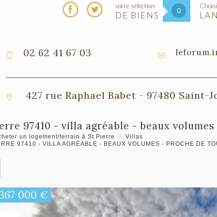
votre sélection
Choisi
0
DE BIENS
LA
02 62 41 67 03
leforum.
427 rue Raphael Babet - 97480 Saint-
pierre 97410 - villa agréable - beaux volum
heter un logement/terrain à St Pierre
Villas
ERRE 97410 - VILLA AGRÉABLE - BEAUX VOLUMES - PROCHE DE 
367 000
€