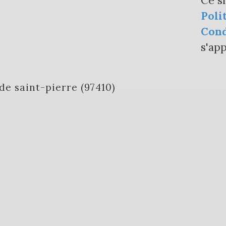
Ce s
Poli
Cond
s'app
e de saint-pierre (97410)