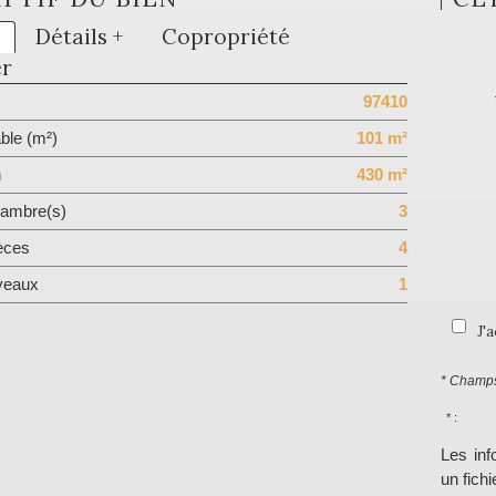
Détails +
Copropriété
er
97410
ble (m²)
101 m²
n
430 m²
ambre(s)
3
èces
4
veaux
1
J'
* Champs
* :
Les inf
un fich