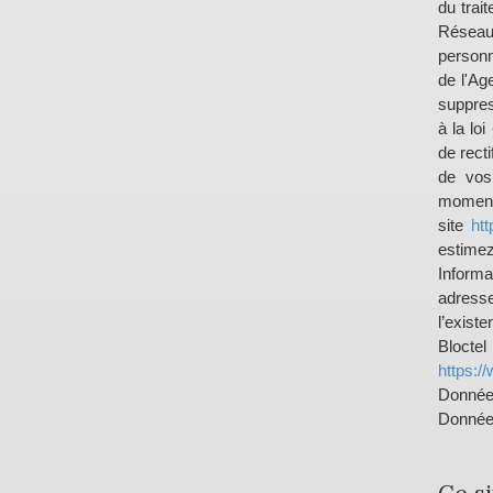
du trai
Réseau
personn
de l'Ag
suppres
à la lo
de recti
de vos
moment 
site
htt
estimez
Inform
adress
l’exist
Bloct
https://
Donnée
Données