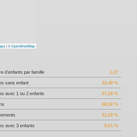
aps
|
© OpenStreetMap
 d'enfants par famille
1,27
es sans enfant
32,48 %
es avec 1 ou 2 enfants
57,29 %
ns
68,50 %
tements
31,50 %
es avec 3 enfants
9,61 %