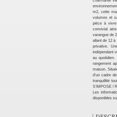
charmante vil
environnement
m2, cette ma
volumes et sa
pièce à vivr
convivial ai
varangue de 2
allant de 12 à
privative. U
indépendant v
au quotidien.
rangement app
maison. Situé
d'un cadre de
tranquillité 
S'IMPOSE ! R
Les informati
disponibles su
DESCRI