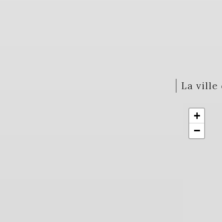
la vill
+
−