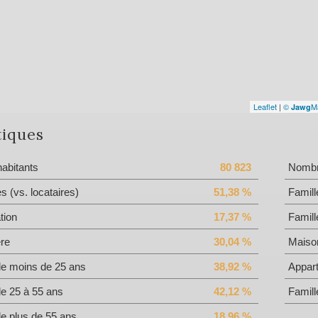
Leaflet
|
©
M
Jawg
tiques
abitants
80 823
Nombre
es (vs. locataires)
51,38 %
Famill
tion
17,37 %
Famill
ère
30,04 %
Maiso
de moins de 25 ans
38,92 %
Appar
de 25 à 55 ans
42,12 %
Famill
de plus de 55 ans
18,96 %