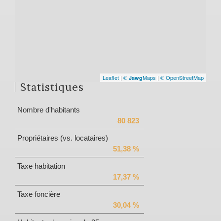
Leaflet
|
©
Maps
|
© OpenStreetMap
Jawg
Statistiques
Nombre d'habitants
80 823
Propriétaires (vs. locataires)
51,38 %
Taxe habitation
17,37 %
Taxe foncière
30,04 %