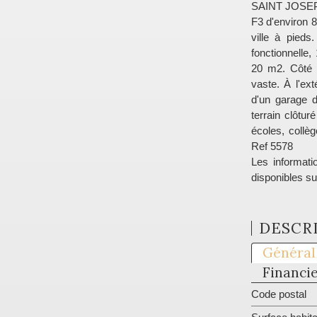
SAINT JOSEP
F3 d'environ 
ville à pieds
fonctionnelle
20 m2. Côté n
vaste. À l'ex
d'un garage d
terrain clôtu
écoles, collè
Ref 5578
Les informati
disponibles su
DESCRI
Général
Financi
Code postal