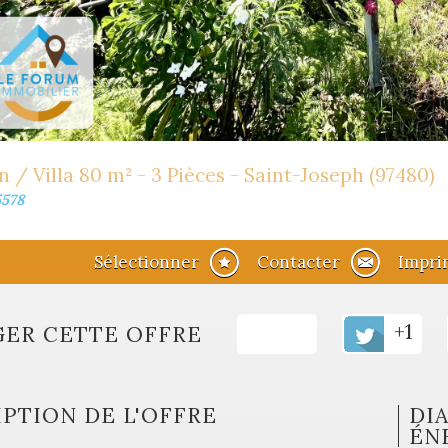
 / Villa 80 m² - 3 Pièces - Saint-Joseph (97480)
5578
Sélectionner
Contacter
Impri
+1
GER CETTE OFFRE
PTION DE L'OFFRE
DI
ÉN