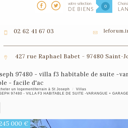
votre sélection
Choisi
0
DE BIENS
LA
02 62 41 67 03
leforum.
427 rue Raphael Babet - 97480 Saint-
le - facile d'ac
heter un logement/terrain à St Joseph
Villas
SEPH 97480 - VILLA F3 HABITABLE DE SUITE -VARANGUE + GARAGE
245 000
€