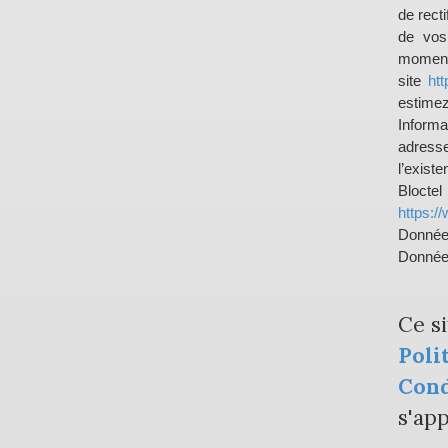
de recti
de vos
moment 
site
htt
estimez
Inform
adress
l’exist
Bloct
https://
Donnée
Données
Ce s
Poli
Cond
s'app