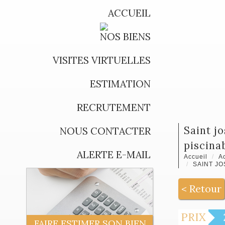
ACCUEIL
NOS BIENS
VISITES VIRTUELLES
ESTIMATION
RECRUTEMENT
saint joseph 97480 - villa f3 habitable de suite -varangue + garage - terrain clos et
NOUS CONTACTER
piscinab
ALERTE E-MAIL
Accueil
Ac
SAINT JO
< Retour
PRIX
FAIRE ESTIMER SON BIEN