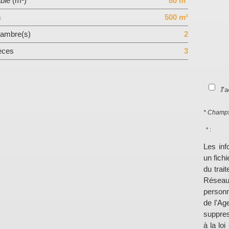
ble (m²)
80 m²
n
500 m²
ambre(s)
2
èces
3
J'
* Champs
* :
Les inf
un fich
du trai
Réseau
personn
de l'Ag
suppres
à la lo