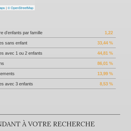
aps
|
© OpenStreetMap
 d'enfants par famille
1,22
es sans enfant
33,44 %
es avec 1 ou 2 enfants
44,81 %
ns
86,01 %
tements
13,99 %
es avec 3 enfants
8,53 %
NDANT À VOTRE RECHERCHE