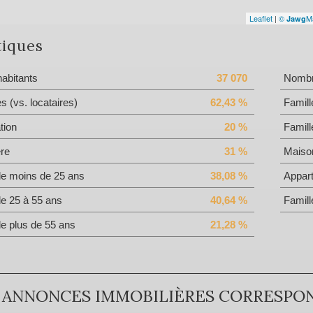
Leaflet
|
©
M
Jawg
tiques
abitants
37 070
Nombre
es (vs. locataires)
62,43 %
Famill
tion
20 %
Famill
ère
31 %
Maiso
de moins de 25 ans
38,08 %
Appar
de 25 à 55 ans
40,64 %
Famill
de plus de 55 ans
21,28 %
 ANNONCES IMMOBILIÈRES CORRESPO