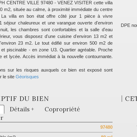
H CENTRE VILLE 97480 - VENEZ VISITER cette villa
80 m2, située au calme, à proximité immédiate du centre
. La villa en bon état offre côté jour 1 pièce à vivre
, 1 séjour chaleureux et une varangue ouverte d'environ
DPE no
uit, les chambres sont confortables et la salle d'eau
térieur, vous disposez d'une cuisine d'environ 13 m2 et
'environ 23 m2. Le tout édifié sur environ 500 m2 de
ré et piscinable - en zone U3. Quartier agréable. Proche
ge et lycée. Accès immédiat à la nouvelle contournante.
ons sur les risques auxquels ce bien est exposé sont
r le site
Géorisques
PTIF DU BIEN
CE
Détails +
Copropriété
er
97480