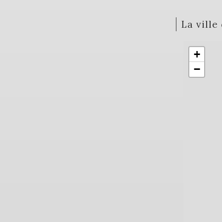
la vill
+
−