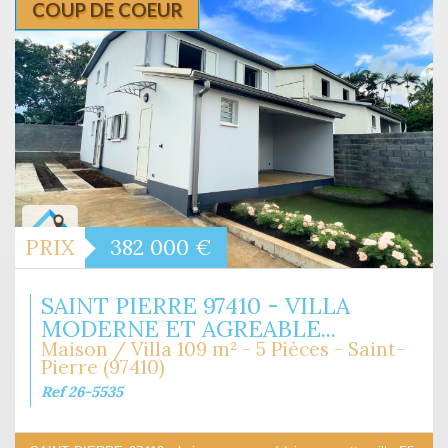
COUP DE COEUR
PRIX
382 000
€
SAINT PIERRE 97410 - VILLA
MODERNE ET AGREABLE...
Maison / Villa 109 m² - 5 Pièces - Saint-
Pierre (97410)
Ref 26-5535