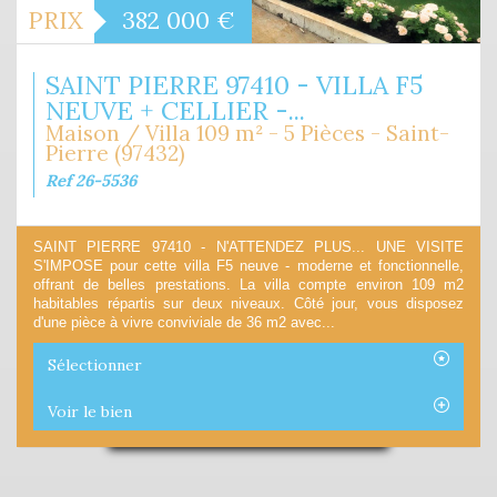
PRIX
382 000
€
SAINT PIERRE 97410 - VILLA F5
NEUVE + CELLIER -...
Maison / Villa 109 m² - 5 Pièces - Saint-
Pierre (97432)
Ref 26-5536
SAINT PIERRE 97410 - N'ATTENDEZ PLUS... UNE VISITE
S'IMPOSE pour cette villa F5 neuve - moderne et fonctionnelle,
offrant de belles prestations. La villa compte environ 109 m2
habitables répartis sur deux niveaux. Côté jour, vous disposez
d'une pièce à vivre conviviale de 36 m2 avec...
Sélectionner
Voir le bien