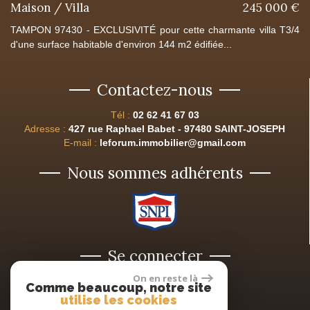
Maison / Villa
245 000 €
TAMPON 97430 - EXCLUSIVITÉ pour cette charmante villa T3/4
d'une surface habitable d'environ 144 m2 édifiée...
Contactez-nous
Tél :
02 62 41 67 03
Adresse :
427 rue Raphael Babet - 97480 SAINT-JOSEPH
E-mail :
leforum.immobilier@gmail.com
Nous sommes adhérents
Se connecter
On en reste là
Comme beaucoup, notre site
Espace propriétaires
utilise les cookies