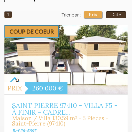
1
Prix
Date
Trier par :
COUP DE COEUR
PRIX
260 000
€
SAINT PIERRE 97410 - VILLA F5 -
À FINIR - CADRE...
Maison / Villa 130.59 m² - 5 Pièces -
Saint-Pierre (97410)
Ref 26-5697