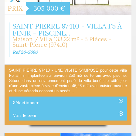
PRIX
305 000
€
SAINT PIERRE 97410 - VILLA F5 À
FINIR - PISCINE...
Maison / Villa 133.22 m² - 5 Pièces -
Saint-Pierre (97410)
Ref 26-5696
SAINT PIERRE 97410 - UNE VISITE S'IMPOSE pour cette villa
F5 à finir implantée sur environ 250 m2 de terrain avec piscine.
Située dans un environnement prisé, la villa bénéficie côté jour
d'une vaste pièce à vivre d'environ 46,26 m2 avec cuisine ouverte
et d'une véranda donnant un accès...
Sélectionner
Voir le bien