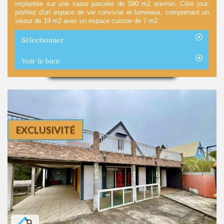
implantée sur une vaste parcelle de 590 m2 environ. Côté jour,
profitez d'un espace de vie convivial et lumineux, comprenant un
séjour de 19 m2 avec un espace cuisine de 7 m2...
Sélectionner
Voir le bien
EXCLUSIVITÉ