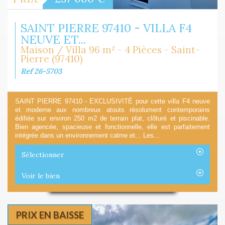
SAINT PIERRE 97410 - VILLA F4
NEUVE ET...
Maison / Villa 96 m² - 4 Pièces - Saint-
Pierre (97410)
Ref 26-5703
SAINT PIERRE 97410 - EXCLUSIVITÉ pour cette villa F4 neuve
et moderne aux nombreux atouts résolument contemporains
édifiée sur environ 250 m2 de terrain plat, clôturé et piscinable.
Bien agencée, spacieuse et fonctionnelle, elle est parfaitement
intégrée dans un environnement calme et... Les...
Sélectionner
Voir le bien
PRIX EN BAISSE