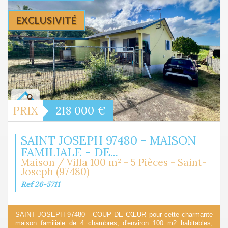
EXCLUSIVITÉ
PRIX
218 000
€
SAINT JOSEPH 97480 - MAISON
FAMILIALE - DE...
Maison / Villa 100 m² - 5 Pièces - Saint-
Joseph (97480)
Ref 26-5711
SAINT JOSEPH 97480 - COUP DE CŒUR pour cette charmante
maison familiale de 4 chambres, d'environ 100 m2 habitables,