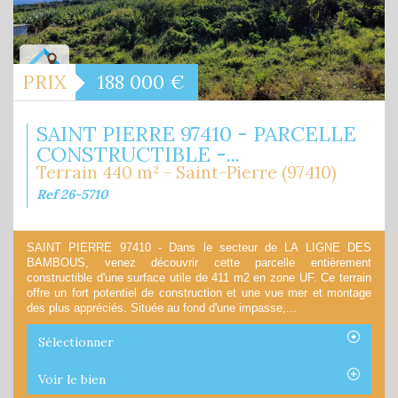
PRIX
188 000
€
SAINT PIERRE 97410 - PARCELLE
CONSTRUCTIBLE -...
Terrain 440 m² - Saint-Pierre (97410)
Ref 26-5710
SAINT PIERRE 97410 - Dans le secteur de LA LIGNE DES
BAMBOUS, venez découvrir cette parcelle entièrement
constructible d'une surface utile de 411 m2 en zone UF. Ce terrain
offre un fort potentiel de construction et une vue mer et montage
des plus appréciés. Située au fond d'une impasse,...
Sélectionner
Voir le bien