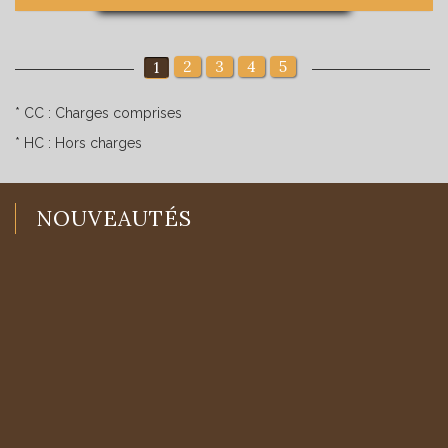
2
3
4
5
1
* CC : Charges comprises
* HC : Hors charges
NOUVEAUTÉS