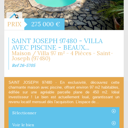
PRIX
275 000
€
SAINT JOSEPH 97480 - VILLA
AVEC PISCINE - BEAUX...
Maison / Villa 97 m² - 4 Pièces - Saint-
Joseph (97480)
Ref 26-5705
SAINT JOSEPH 97480 - En exclusivité, découvrez cette
charmante maison avec piscine, offrant environ 97 m2 habitables,
édifiée sur une agréable parcelle plane de 450 m2. Idéal
investisseur ! Le bien est actuellement loué, garantissant un
revenu locatif mensuel dès l'acquisition. L'espace de...
Sélectionner
Voir le bien