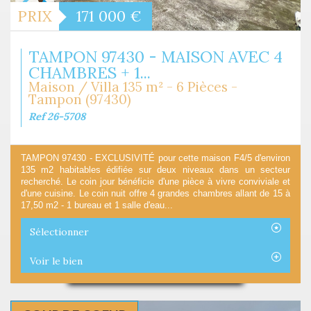
PRIX
171 000
€
TAMPON 97430 - MAISON AVEC 4
CHAMBRES + 1...
Maison / Villa 135 m² - 6 Pièces -
Tampon (97430)
Ref 26-5708
TAMPON 97430 - EXCLUSIVITÉ pour cette maison F4/5 d'environ
135 m2 habitables édifiée sur deux niveaux dans un secteur
recherché. Le coin jour bénéficie d'une pièce à vivre conviviale et
d'une cuisine. Le coin nuit offre 4 grandes chambres allant de 15 à
17,50 m2 - 1 bureau et 1 salle d'eau...
Sélectionner
Voir le bien