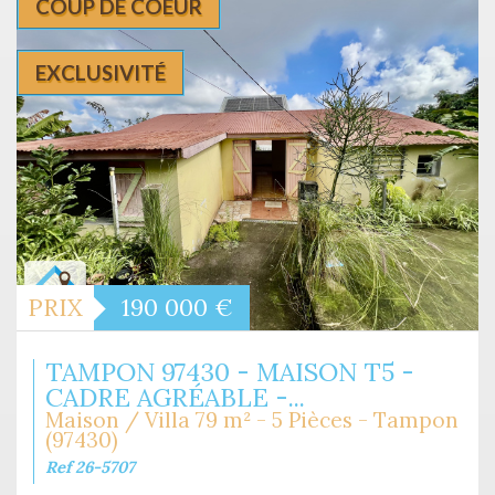
COUP DE COEUR
EXCLUSIVITÉ
PRIX
190 000
€
TAMPON 97430 - MAISON T5 -
CADRE AGRÉABLE -...
Maison / Villa 79 m² - 5 Pièces - Tampon
(97430)
Ref 26-5707