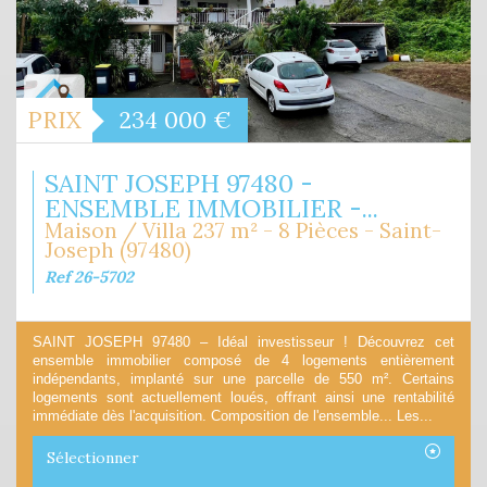
PRIX
234 000
€
SAINT JOSEPH 97480 -
ENSEMBLE IMMOBILIER -...
Maison / Villa 237 m² - 8 Pièces - Saint-
Joseph (97480)
Ref 26-5702
SAINT JOSEPH 97480 – Idéal investisseur ! Découvrez cet
ensemble immobilier composé de 4 logements entièrement
indépendants, implanté sur une parcelle de 550 m². Certains
logements sont actuellement loués, offrant ainsi une rentabilité
immédiate dès l'acquisition. Composition de l'ensemble... Les...
Sélectionner