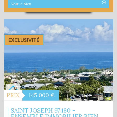
Voir le bien
EXCLUSIVITÉ
PRIX
145 000
€
SAINT JOSEPH 97480 -
ENSEMBLE IMMOBILIER BIEN...