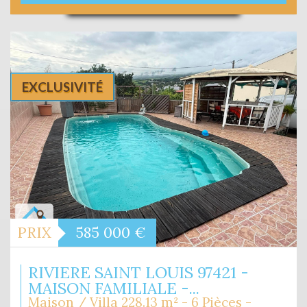
EXCLUSIVITÉ
PRIX
585 000
€
RIVIERE SAINT LOUIS 97421 -
MAISON FAMILIALE -...
Maison / Villa 228.13 m² - 6 Pièces -