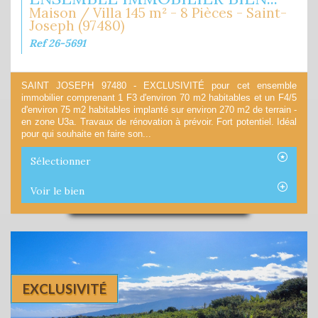
Maison / Villa 145 m² - 8 Pièces - Saint-
Joseph (97480)
Ref 26-5691
SAINT JOSEPH 97480 - EXCLUSIVITÉ pour cet ensemble
immobilier comprenant 1 F3 d'environ 70 m2 habitables et un F4/5
d'environ 75 m2 habitables implanté sur environ 270 m2 de terrain -
en zone U3a. Travaux de rénovation à prévoir. Fort potentiel. Idéal
pour qui souhaite en faire son...
Sélectionner
Voir le bien
EXCLUSIVITÉ