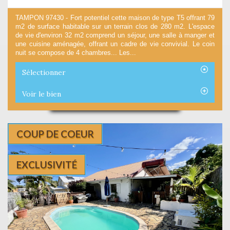
TAMPON 97430 - Fort potentiel cette maison de type T5 offrant 79
m2 de surface habitable sur un terrain clos de 280 m2. L'espace
de vie d'environ 32 m2 comprend un séjour, une salle à manger et
une cuisine aménagée, offrant un cadre de vie convivial. Le coin
nuit se compose de 4 chambres... Les...
Sélectionner
Voir le bien
COUP DE COEUR
EXCLUSIVITÉ