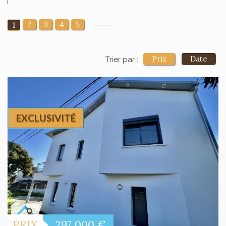
2
3
4
5
1
Prix
Date
Trier par :
EXCLUSIVITÉ
PRIX
297 000
€