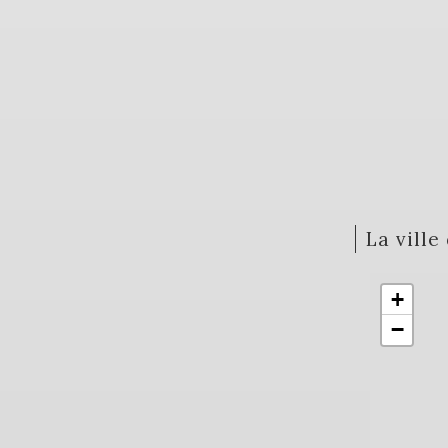
la vill
+
−