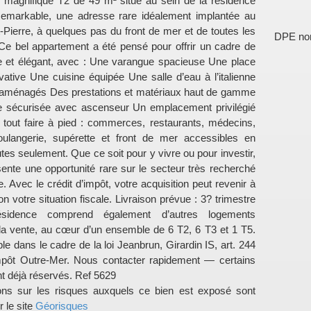
magnifique T2 de 49 m² situé au sein de la résidence
Remarkable, une adresse rare idéalement implantée au
-Pierre, à quelques pas du front de mer et de toutes les
DPE no
e bel appartement a été pensé pour offrir un cadre de
le et élégant, avec : Une varangue spacieuse Une place
vative Une cuisine équipée Une salle d’eau à l’italienne
 aménagés Des prestations et matériaux haut de gamme
e sécurisée avec ascenseur Un emplacement privilégié
 tout faire à pied : commerces, restaurants, médecins,
oulangerie, supérette et front de mer accessibles en
es seulement. Que ce soit pour y vivre ou pour investir,
sente une opportunité rare sur le secteur très recherché
e. Avec le crédit d’impôt, votre acquisition peut revenir à
n votre situation fiscale. Livraison prévue : 3? trimestre
sidence comprend également d’autres logements
 la vente, au cœur d’un ensemble de 6 T2, 6 T3 et 1 T5.
ible dans le cadre de la loi Jeanbrun, Girardin IS, art. 244
mpôt Outre-Mer. Nous contacter rapidement — certains
t déjà réservés. Ref 5629
ons sur les risques auxquels ce bien est exposé sont
r le site
Géorisques