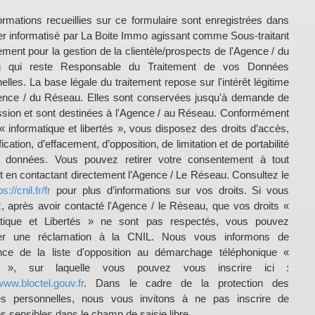
ormations recueillies sur ce formulaire sont enregistrées dans
ier informatisé par La Boite Immo agissant comme Sous-traitant
tement pour la gestion de la clientèle/prospects de l'Agence / du
 qui reste Responsable du Traitement de vos Données
elles. La base légale du traitement repose sur l'intérêt légitime
ence / du Réseau. Elles sont conservées jusqu'à demande de
sion et sont destinées à l'Agence / au Réseau. Conformément
i « informatique et libertés », vous disposez des droits d’accès,
fication, d’effacement, d’opposition, de limitation et de portabilité
 données. Vous pouvez retirer votre consentement à tout
en contactant directement l’Agence / Le Réseau. Consultez le
ps://cnil.fr/fr
pour plus d’informations sur vos droits. Si vous
, après avoir contacté l'Agence / le Réseau, que vos droits «
atique et Libertés » ne sont pas respectés, vous pouvez
er une réclamation à la CNIL. Nous vous informons de
ence de la liste d'opposition au démarchage téléphonique «
el », sur laquelle vous pouvez vous inscrire ici :
www.bloctel.gouv.fr
. Dans le cadre de la protection des
s personnelles, nous vous invitons à ne pas inscrire de
 sensibles dans le champ de saisie libre.