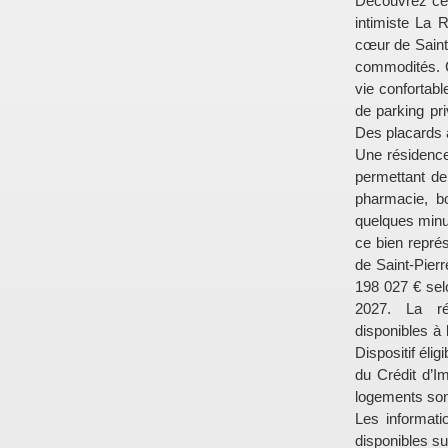
Découvrez ce 
intimiste La 
cœur de Saint
commodités. C
vie confortab
de parking pri
Des placards
Une résidenc
permettant de
pharmacie, b
quelques minut
ce bien repré
de Saint-Pierr
198 027 € selo
2027. La ré
disponibles à
Dispositif élig
du Crédit d’I
logements son
Les informati
disponibles su