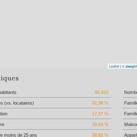
Leaflet
|
©
M
Jawg
tiques
abitants
80 823
Nombre
es (vs. locataires)
51,38 %
Famill
tion
17,37 %
Famill
ère
30,04 %
Maiso
de moins de 25 ans
38,92 %
Appar