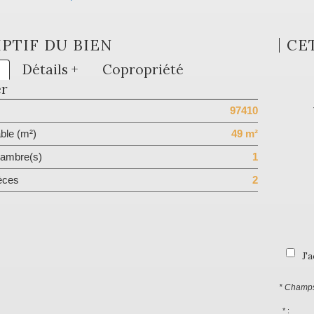
PTIF DU BIEN
CE
Détails +
Copropriété
er
97410
ble (m²)
49 m²
ambre(s)
1
èces
2
J'
* Champs
* :