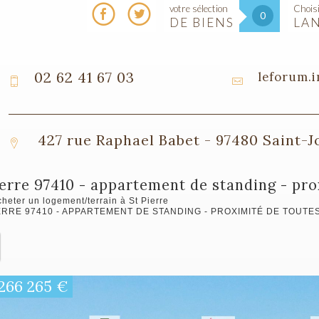
votre sélection
Choisi
0
DE BIENS
LA
02 62 41 67 03
leforum.
427 rue Raphael Babet - 97480 Saint-
pierre 97410 - appartement de standing - p
heter un logement/terrain à St Pierre
ERRE 97410 - APPARTEMENT DE STANDING - PROXIMITÉ DE TOUT
266 265
€