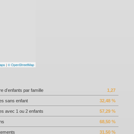
aps
|
© OpenStreetMap
 d'enfants par famille
1,27
es sans enfant
32,48 %
es avec 1 ou 2 enfants
57,29 %
ns
68,50 %
tements
31,50 %