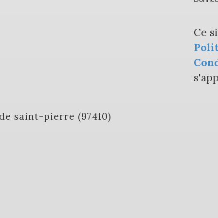
Ce s
Poli
Cond
s'app
e de saint-pierre (97410)