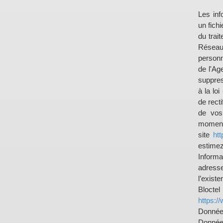
Les inf
un fich
du trai
Réseau
personn
de l'Ag
suppres
à la lo
de recti
de vos
moment 
site
htt
estimez
Inform
adress
l’exist
Bloct
https://
Donnée
Données