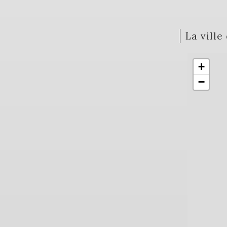
la vill
+
−