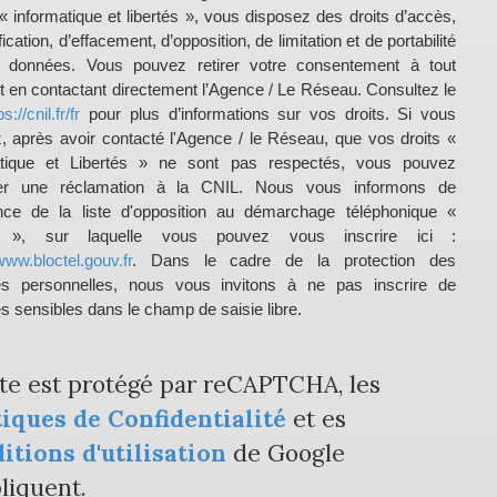
i « informatique et libertés », vous disposez des droits d’accès,
fication, d’effacement, d’opposition, de limitation et de portabilité
 données. Vous pouvez retirer votre consentement à tout
en contactant directement l’Agence / Le Réseau. Consultez le
ps://cnil.fr/fr
pour plus d’informations sur vos droits. Si vous
, après avoir contacté l'Agence / le Réseau, que vos droits «
atique et Libertés » ne sont pas respectés, vous pouvez
er une réclamation à la CNIL. Nous vous informons de
ence de la liste d'opposition au démarchage téléphonique «
el », sur laquelle vous pouvez vous inscrire ici :
www.bloctel.gouv.fr
. Dans le cadre de la protection des
s personnelles, nous vous invitons à ne pas inscrire de
 sensibles dans le champ de saisie libre.
ite est protégé par reCAPTCHA, les
tiques de Confidentialité
et es
itions d'utilisation
de Google
liquent.