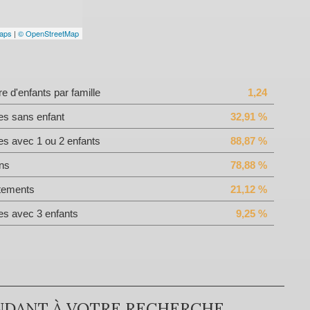
aps
|
© OpenStreetMap
 d'enfants par famille
1,24
es sans enfant
32,91 %
es avec 1 ou 2 enfants
88,87 %
ns
78,88 %
tements
21,12 %
es avec 3 enfants
9,25 %
NDANT À VOTRE RECHERCHE