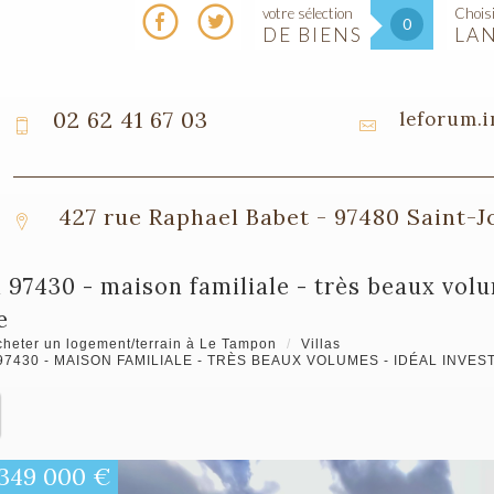
votre sélection
Choisi
0
DE BIENS
LA
02 62 41 67 03
leforum.
427 rue Raphael Babet - 97480 Saint-
e
cheter un logement/terrain à Le Tampon
Villas
7430 - MAISON FAMILIALE - TRÈS BEAUX VOLUMES - IDÉAL INVE
349 000
€