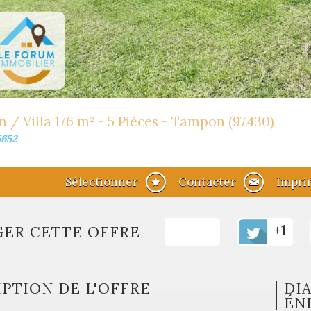
 / Villa 176 m² - 5 Pièces - Tampon (97430)
5652
Sélectionner
Contacter
Impri
+1
GER CETTE OFFRE
PTION DE L'OFFRE
DI
ÉN