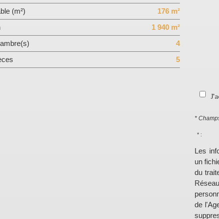
ble (m²)
176 m²
n
1 940 m²
ambre(s)
4
èces
5
J'
* Champs
* :
Les inf
un fich
du trai
Réseau
personn
de l'Ag
suppres