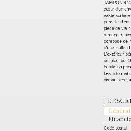
TAMPON 97430 
cœur d'un env
vaste surface 
parcelle d'en
pièce de vie 
à manger, ain
compose de 4
d'une salle 
L'extérieur b
de plus de 1
habitation pri
Les informati
disponibles su
DESCRI
Général
Financi
Code postal