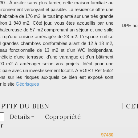
- À visiter sans plus tarder, cette maison familiale au
ironnement verdoyant et paisible. La résidence offre une
habitable de 176 m2, le tout implanté sur une très grande
viron 1 940 m2. Côté jour, vous êtes accueillis par une
DPE no
chaleureuse de 57 m2 comprenant un séjour et une salle
si qu'une cuisine aménagée de 23 m2. L'espace nuit se
 grandes chambres confortables allant de 12 à 18 m2,
d'eau fonctionnelle de 13 m2 et d'un WC indépendant.
énéficie d'une terrasse, d'une varangue et d'un bâtiment
00 m2 à aménager selon vos projets. Idéal pour une
ncipale avec un investissement locatif. À VOIR ! Ref 5652
ons sur les risques auxquels ce bien est exposé sont
r le site
Géorisques
PTIF DU BIEN
CE
Détails +
Copropriété
er
97430