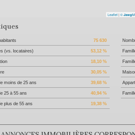
Leaflet
|
©
M
Jawg
tiques
abitants
75 630
Nombre
es (vs. locataires)
53,12 %
Famill
tion
18,10 %
Famill
ère
30,05 %
Maiso
de moins de 25 ans
39,68 %
Appar
de 25 à 55 ans
40,94 %
Famill
de plus de 55 ans
19,38 %
 ANNONCES IMMOBILIÈRES CORRESPO