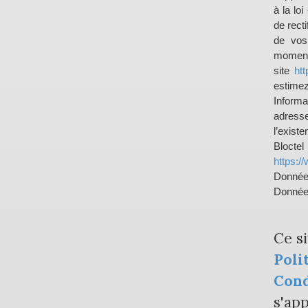
à la lo
de recti
de vos
moment 
site
htt
estimez
Inform
adress
l’exist
Bloct
https://
Donnée
Données
Ce s
Poli
Cond
s'app