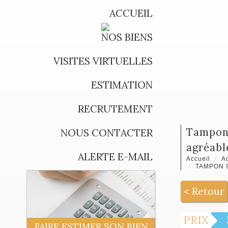
ACCUEIL
NOS BIENS
VISITES VIRTUELLES
ESTIMATION
RECRUTEMENT
tampon 97430 - maison familiale - très beaux volumes - idéal investissement - quartier
NOUS CONTACTER
agréabl
ALERTE E-MAIL
Accueil
A
TAMPON 9
< Retour
PRIX
FAIRE ESTIMER SON BIEN